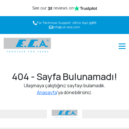
See our
32
reviews on
For Technical Support: 0800 640 9988
info@uk-eca.com
404 - Sayfa Bulunamadı!
Ulaşmaya çalıştığınız sayfayı bulamadık.
Anasayfa
'ya dönebilirsiniz.