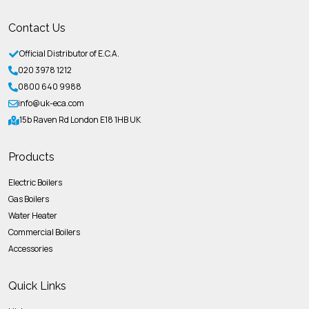
Contact Us
Official Distributor of E.C.A.
020 3978 1212
0800 640 9988
info@uk-eca.com
15b Raven Rd London E18 1HB UK
Products
Electric Boilers
Gas Boilers
Water Heater
Commercial Boilers
Accessories
Quick Links